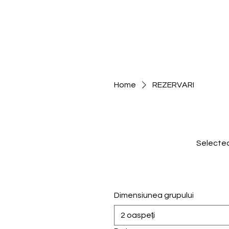
Str. Consta
ACASA
MENIU
Home
REZERVARI
Selecteaz
Dimensiunea grupului
2 oaspeți